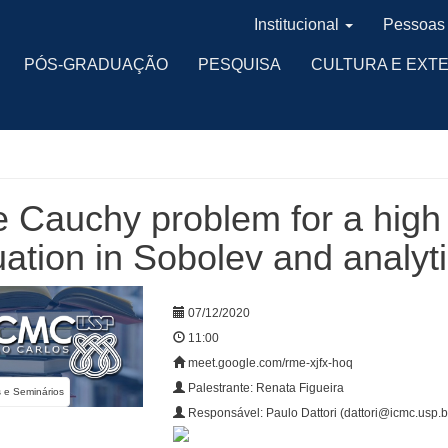
Institucional
Pessoas
PÓS-GRADUAÇÃO
PESQUISA
CULTURA E EXT
 Cauchy problem for a high
ation in Sobolev and analyt
07/12/2020
11:00
meet.google.com/rme-xjfx-hoq
Palestrante: Renata Figueira
s e Seminários
Responsável: Paulo Dattori (dattori@icmc.usp.b