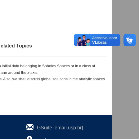
elated Topics
initial data belonging in Sobolev Spaces or in a class of
lane around the x-axis.
s. Also, we shall discuss global solutions in the analytic spaces
GSuite [email.usp.br]