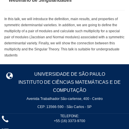
Webinário de Singularidades
In this talk, we will introduce the definition, main results, and properties of
symmetric determinantal varieties. In addition, we are going to define the
multiplicity of a pair of modules and calculate such multiplicity for a special
pair of modules (Jacobian and Normal modules) associated with a symmetric
determinantal variety. Finally, we will show the connection between this
multiplicity and the Singular Theory. This talk is suitable for undergraduate
students
UNIVERSIDADE DE SÃO PAULO
INSTITUTO DE CIÊNCIAS MATEMÁTICAS E DE
COMPUTAÇÃO
Avenida Trabalhador São-carlense, 400 - Centro
CEP: 13566-590 - São Carlos - SP
TELEFONE:
+55 (16) 3373-9700