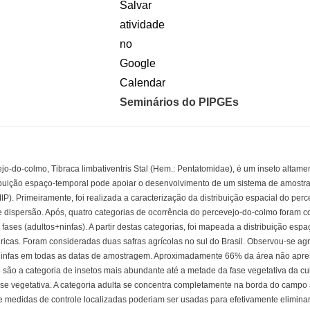
Seminários do PIPGEs
jo-do-colmo, Tibraca limbativentris Stal (Hem.: Pentatomidae), é um inseto altamen
ibuição espaço-temporal pode apoiar o desenvolvimento de um sistema de amostra
IP). Primeiramente, foi realizada a caracterização da distribuição espacial do perc
e dispersão. Após, quatro categorias de ocorrência do percevejo-do-colmo foram 
fases (adultos+ninfas). A partir destas categorias, foi mapeada a distribuição es
ricas. Foram consideradas duas safras agrícolas no sul do Brasil. Observou-se agr
infas em todas as datas de amostragem. Aproximadamente 66% da área não apres
 são a categoria de insetos mais abundante até a metade da fase vegetativa da cu
fase vegetativa. A categoria adulta se concentra completamente na borda do campo a
e medidas de controle localizadas poderiam ser usadas para efetivamente elimina