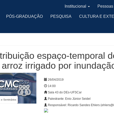
Institucional
Pessoas
PÓS-GRADUAÇÃO
PESQUISA
CULTURA E EXT
tribuição espaço-temporal 
arroz irrigado por inundaçã
26/04/2019
14:00
Sala 43 do DEs-UFSCar
Palestrante: Enio Júnior Seidel
s e Seminários
Responsável: Ricardo Sandes Ehlers (ehlers@i