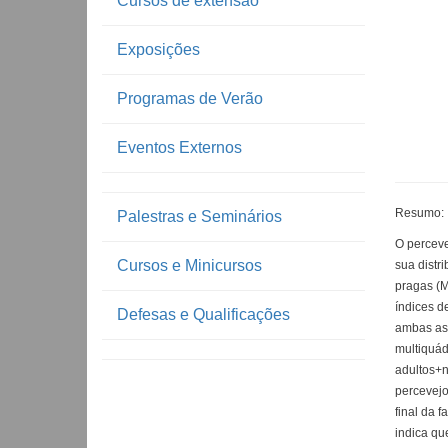
Cursos de extensão
Exposições
Programas de Verão
Eventos Externos
Resumo:
Palestras e Seminários
O perceve
Cursos e Minicursos
sua distr
pragas (M
índices d
Defesas e Qualificações
ambas as 
multiquád
adultos+n
percevejo
final da 
indica qu