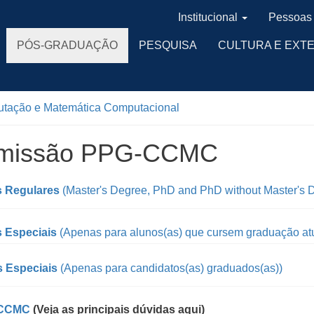
Institucional
Pessoas
PÓS-GRADUAÇÃO
PESQUISA
CULTURA E EXT
utação e Matemática Computacional
missão PPG-CCMC
s Regulares
(Master's Degree, PhD and PhD without Master's 
 Especiais
(Apenas para alunos(as) que cursem graduação a
 Especiais
(Apenas para candidatos(as) graduados(as))
 CCMC
(Veja as principais dúvidas aqui)