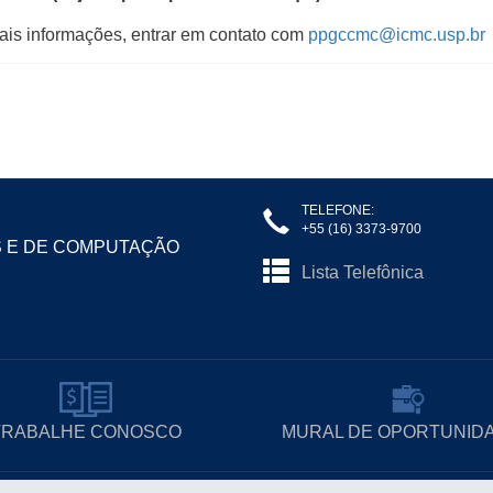
ais informações, entrar em contato com
ppgccmc@icmc.usp.br
TELEFONE:
+55 (16) 3373-9700
S E DE COMPUTAÇÃO
Lista Telefônica
TRABALHE CONOSCO
MURAL DE OPORTUNID