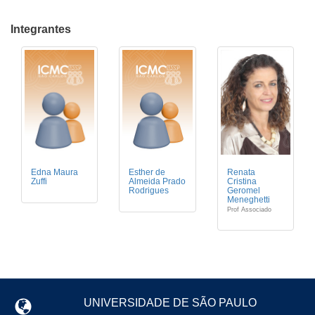
Integrantes
Edna Maura
Esther de
Renata
Zuffi
Almeida Prado
Cristina
Rodrigues
Geromel
Meneghetti
Prof Associado
UNIVERSIDADE DE SÃO PAULO