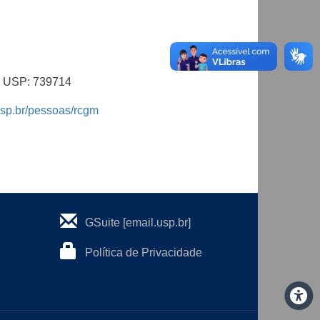
al USP: 739714
usp.br/pessoas/rcgm
GSuite [email.usp.br]
Política de Privacidade