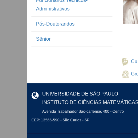
Funcionários Técnicos-
Administrativos
Pós-Doutorandos
Sênior
Cur
Gr
UNIVERSIDADE DE SÃO PAULO
INSTITUTO DE CIÊNCIAS MATEMÁTICA
Avenida Trabalhador São-carlense, 400 - Centro
CEP: 13566-590 - São Carlos - SP