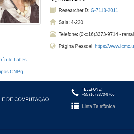
ResearcherID:
G-7118-2011
Sala: 4-220
Telefone: (0xx16)3373-9714 - ram
Página Pessoal:
https://www.icmc.
rículo Lattes
upos CNPq
TELEFONE:
+55 (16) 3373-9700
S E DE COMPUTAÇÃO
Lista Telefônica