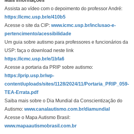
Mais informações
Assista ao vídeo com o depoimento do professor André:
https://icmc.usp.br/e/410b5
Acesse o site da CIP:
www.icmc.usp.br/inclusao-e-
pertencimento/acessibilidade
Um guia sobre autismo para professores e funcionários da
USP: faça o download neste link
https://icmc.usp.br/e/1bfa6
Acesse a portaria da PRIP sobre autismo:
https://prip.usp.br/wp-
content/uploads/sites/1128/2024/11/Portaria_PRIP_059-
TEA-Errata.pdf
Saiba mais sobre o Dia Mundial da Conscientização do
Autismo:
www.canalautismo.com.br/diamundial
Acesse o Mapa Autismo Brasil:
www.mapaautismobrasil.com.br