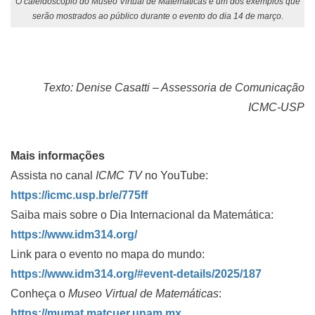
O caleidoscópio do Museo Virtual de Matemáticas é um dos exemplos que
serão mostrados ao público durante o evento do dia 14 de março.
Texto: Denise Casatti – Assessoria de Comunicação
ICMC-USP
Mais informações
Assista no canal
ICMC TV
no YouTube:
https://icmc.usp.br/e/775ff
Saiba mais sobre o Dia Internacional da Matemática:
https://www.idm314.org/
Link para o evento no mapa do mundo:
https://www.idm314.org/#event-details/2025/187
Conheça o
Museo Virtual de Matemáticas
:
https://mumat.matcuer.unam.mx