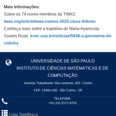
Mais informações:
Sobre os 74 novos membros da TWAS:
twas.org/article/twas-names-2025-class-fellows
Conheça mais sobre a trajetória de Maria Aparecida
Soares Ruas:
icmc.usp.br/noticias/5938-a-geometria-de-
cidinha
UNIVERSIDADE DE SÃO PAULO
INSTITUTO DE CIÊNCIAS MATEMÁTICAS E DE
COMPUTAÇÃO
Avenida Trabalhador São-carlense, 400 - Centro
CEP: 13566-590 - São Carlos - SP
TELEFONE:
+55 (16) 3373-9700
Lista Telefônica