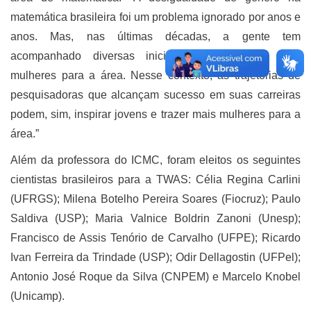
matemática brasileira foi um problema ignorado por anos e
anos. Mas, nas últimas décadas, a gente tem
acompanhado diversas iniciativas para atrair mais
mulheres para a área. Nesse contexto, as trajetórias de
pesquisadoras que alcançam sucesso em suas carreiras
podem, sim, inspirar jovens e trazer mais mulheres para a
área.”
Além da professora do ICMC, foram eleitos os seguintes
cientistas brasileiros para a TWAS: Célia Regina Carlini
(UFRGS); Milena Botelho Pereira Soares (Fiocruz); Paulo
Saldiva (USP); Maria Valnice Boldrin Zanoni (Unesp);
Francisco de Assis Tenório de Carvalho (UFPE); Ricardo
Ivan Ferreira da Trindade (USP); Odir Dellagostin (UFPel);
Antonio José Roque da Silva (CNPEM) e Marcelo Knobel
(Unicamp).