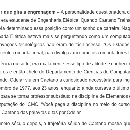
r que gira a engrenagem –
A personalidade questionadora d
era estudante de Engenharia Elétrica. Quando Caetano Traina 
ia determinado essa posição como um sonho de carreira. Naq
aria Elétrica estava mais se perguntando como um computad
inovações tecnológicas não eram de fácil acesso. “Os Estado
mento computacional, não divulgavam como os computadores f
ência ou sorte, era exatamente esse tipo de atitude e conheci
ores e então chefe do Departamento de Ciências de Computaç
ndo. Odelar viu em Caetano a curiosidade necessária para ing
mbro de 1977, aos 23 anos, enquanto ainda cursava o último
 para se tornar professor substituto na disciplina de Elemento
putação do ICMC. “Você pega a disciplina no meio do curso e
 Caetano das palavras ditas por Odelar.
eio século depois, a trajetória sólida de Caetano mostra qu