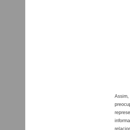
Assim,
preocu
repres
informa
relacio