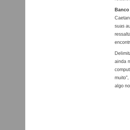
Banco
Caetan
suas au
ressalt
encontr
Delimit
ainda n
computa
muito”,
algo no