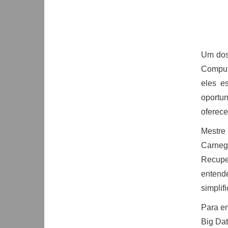
Um dos
Computa
eles e
oportu
oferece
Mestre
Carneg
Recuper
entend
simplif
Para en
Big Dat