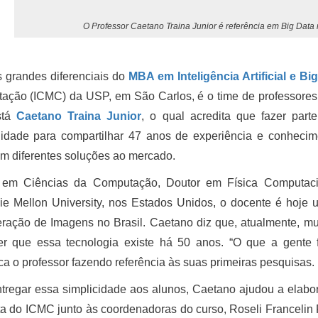
O Professor Caetano Traina Junior é referência em Big Data n
 grandes diferenciais do
MBA em Inteligência Artificial e Bi
ção (ICMC) da USP, em São Carlos, é o time de professores c
stá
Caetano Traina Junior
, o qual acredita que fazer pa
nidade para compartilhar 47 anos de experiência e conheci
m diferentes soluções ao mercado.
 em Ciências da Computação, Doutor em Física Computaci
ie Mellon University, nos Estados Unidos, o docente é hoj
ação de Imagens no Brasil. Caetano diz que, atualmente, muit
er que essa tecnologia existe há 50 anos. “O que a gente 
ica o professor fazendo referência às suas primeiras pesquisas.
tregar essa simplicidade aos alunos, Caetano ajudou a elaborar
a do ICMC junto às coordenadoras do curso, Roseli Francelin