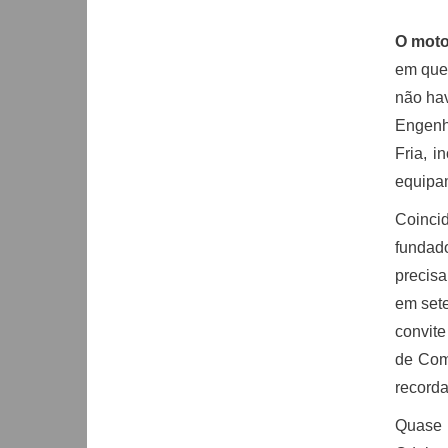
O moto
em que 
não hav
Engenh
Fria, 
equipa
Coincid
fundad
precisa
em sete
convite
de Com
recorda
Quase m