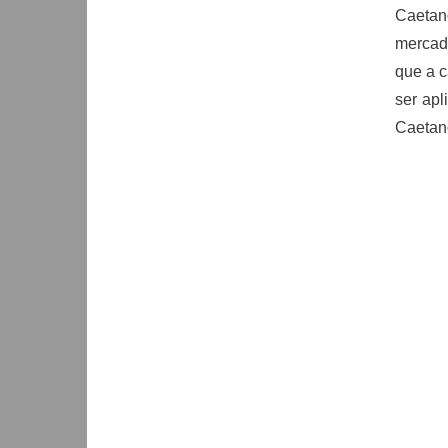
Caetan
mercado
que a c
ser apl
Caetano