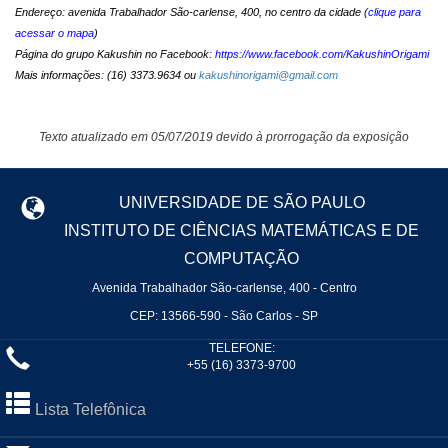
Endereço: avenida Trabalhador São-carlense, 400, no centro da cidade (
clique para
acessar o mapa
)
Página do grupo Kakushin no Facebook:
https://www.facebook.com/KakushinOrigami
Mais informações: (16) 3373.9634 ou
kakushinorigami@gmail.com
Texto atualizado em 05/07/2019 devido à prorrogação da exposição
UNIVERSIDADE DE SÃO PAULO
INSTITUTO DE CIÊNCIAS MATEMÁTICAS E DE
COMPUTAÇÃO
Avenida Trabalhador São-carlense, 400 - Centro
CEP: 13566-590 - São Carlos - SP
TELEFONE:
+55 (16) 3373-9700
Lista Telefônica