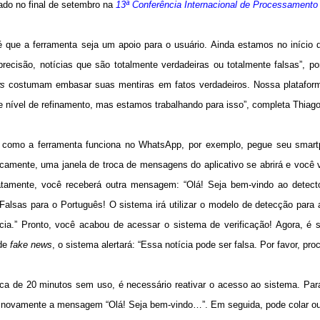
ado no final de setembro na
13ª Conferência Internacional de Processamento
 é que a ferramenta seja um apoio para o usuário. Ainda estamos no início d
recisão, notícias que são totalmente verdadeiras ou totalmente falsas”, p
s
costumam embasar suas mentiras em fatos verdadeiros. Nossa plataform
 nível de refinamento, mas estamos trabalhando para isso”, completa Thiago
 como a ferramenta funciona no WhatsApp, por exemplo, pegue seu smart
camente, uma janela de troca de mensagens do aplicativo se abrirá e você vai
atamente, você receberá outra mensagem: “Olá! Seja bem-vindo ao detec
Falsas para o Português! O sistema irá utilizar o modelo de detecção para av
cia.” Pronto, você acabou de acessar o sistema de verificação! Agora, é s
 de
fake news
, o sistema alertará: “Essa notícia pode ser falsa. Por favor, pro
ca de 20 minutos sem uso, é necessário reativar o acesso ao sistema. Para i
 novamente a mensagem “Olá! Seja bem-vindo…”. Em seguida, pode colar out