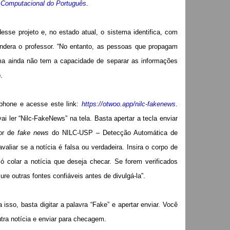
 Computacional do Português
.
esse projeto e, no estado atual, o sistema identifica, com
ondera o professor. “No entanto, as pessoas que propagam
a ainda não tem a capacidade de separar as informações
.
phone e acesse este link:
https://otwoo.app/nilc-fakenews
.
 ler “Nilc-FakeNews” na tela. Basta apertar a tecla enviar
tor de
fake news
do NILC-USP – Detecção Automática de
aliar se a notícia é falsa ou verdadeira. Insira o corpo de
ó colar a notícia que deseja checar. Se forem verificados
cure outras fontes confiáveis antes de divulgá-la”.
sso, basta digitar a palavra “Fake” e apertar enviar. Você
ra notícia e enviar para checagem.