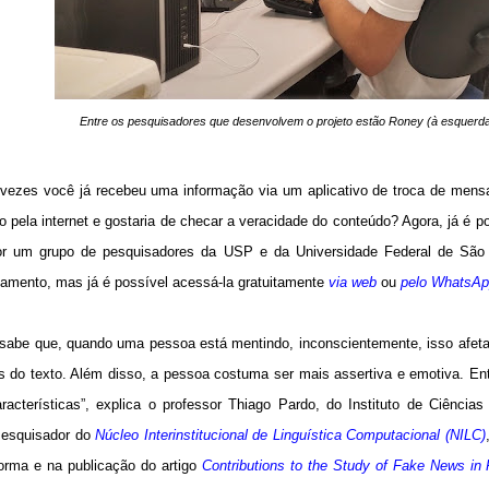
Entre os pesquisadores que desenvolvem o projeto estão Roney (à esquerda)
vezes você já recebeu uma informação via um aplicativo de troca de mens
o pela internet e gostaria de checar a veracidade do conteúdo? Agora, já é p
or um grupo de pesquisadores da USP e da Universidade Federal de São 
oamento, mas já é possível acessá-la gratuitamente
via web
ou
pelo WhatsAp
 sabe que, quando uma pessoa está mentindo, inconscientemente, isso afeta
as do texto. Além disso, a pessoa costuma ser mais assertiva e emotiva. E
racterísticas”, explica o professor Thiago Pardo, do Instituto de Ciên
Pesquisador do
Núcleo Interinstitucional de Linguística Computacional (NILC)
forma e na publicação do artigo
Contributions to the Study of Fake News in