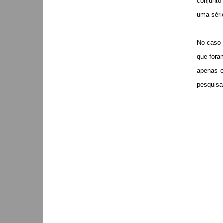
conjunto
uma séri
No caso 
que fora
apenas o
pesquisas