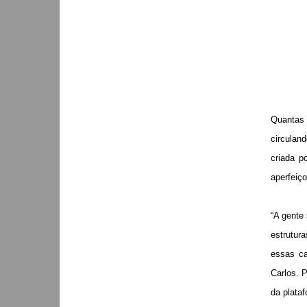
Quantas 
circuland
criada p
aperfeiç
“A gente
estrutur
essas ca
Carlos. 
da plata