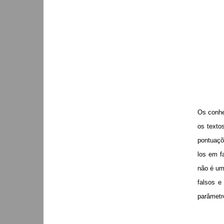
Os conhe
os texto
pontuaçõ
los em f
não é um 
falsos e
parâmetr