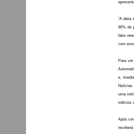
apresent
“A ideia
90% de p
fake new
com esse
Para ver
Automati
e, imedi
Notícias 
uma notí
indícios
Após cer
receberá