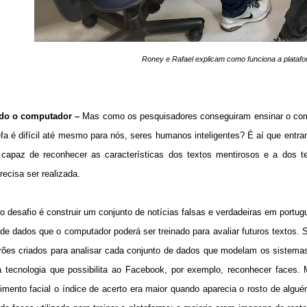
Roney e Rafael explicam como funciona a plata
do o computador –
Mas como os pesquisadores conseguiram ensinar o compu
fa é difícil até mesmo para nós, seres humanos inteligentes? É aí que entram 
capaz de reconhecer as características dos textos mentirosos e a dos te
ecisa ser realizada.
o desafio é construir um conjunto de notícias falsas e verdadeiras em portug
 de dados que o computador poderá ser treinado para avaliar futuros texto
rões criados para analisar cada conjunto de dados que modelam os sistemas
tecnologia que possibilita ao Facebook, por exemplo, reconhecer faces.
imento facial o índice de acerto era maior quando aparecia o rosto de algu