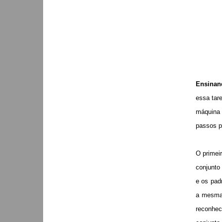
Ensinan
essa tare
máquina 
passos pr
O primeir
conjunto
e os pad
a mesma 
reconhec