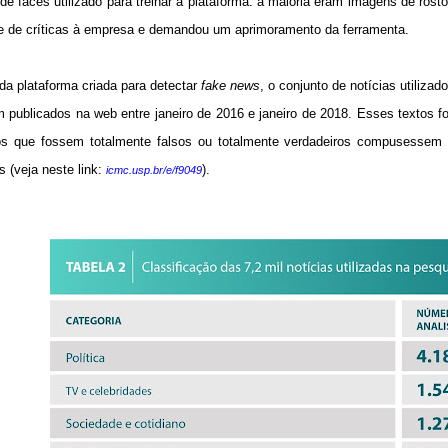
 de faces utilizado para treinar a plataforma: a maioria eram imagens de ros
e de críticas à empresa e demandou um aprimoramento da ferramenta.
da plataforma criada para detectar
fake news
, o conjunto de notícias utilizad
m publicados na web entre janeiro de 2016 e janeiro de 2018. Esses textos 
s que fossem totalmente falsos ou totalmente verdadeiros compusessem o 
 (veja neste link:
).
icmc.usp.br/e/f9049