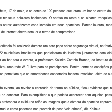
feira, 17 de maio, e as cerca de 100 pessoas que lotam um bar no centro da 
de ter seus celulares hackeados. O sorriso no rosto e os olhares tranqui
 antes: autorizaram essa invasão em seus aparelhos. Parece loucura, mas
 de internet aberta sem ler o termo de compromisso.
riência foi realizada durante um bate-papo sobre segurança virtual, no festi
2 municípios brasileiros que participaram da iniciativa juntamente com ci
 ao bar para o evento, a professora Kalinka Castelo Branco, do Institut
lizou uma rede Wi-Fi livre para os participantes. Porém, entre as condições
ios permitiam que os smartphones conectados fossem invadidos, além de au
 do evento, ao revelar o conteúdo do termo ao público, ficou evidente que 
 e se conectar. Para exemplificar o que poderia acontecer com aquelas pes
da professora e exibiu no telão as imagens que a câmera do aparelho captav
rtual e como podemos nos prevenir de possíveis crimes”, diz Kalinka.