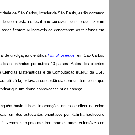
cidade de São Carlos, interior de São Paulo, estão correndo
los de quem está no local não condizem com o que fizeram
 todos ficaram vulneráveis ao conectarem os telefones em
val de divulgação científica
Pint of Science
, em São Carlos,
dades espalhadas por outros 10 países. Antes dos clientes
o de Ciências Matemáticas e de Computação (ICMC) da USP,
 para utilizá-la, estava a concordância com um termo em que
torizar que um drone sobrevoasse suas cabeça.
ninguém havia lido as informações antes de clicar na caixa
soas, um dos estudantes orientados por Kalinka hackeou o
a. “Fizemos isso para mostrar como estamos vulneráveis no