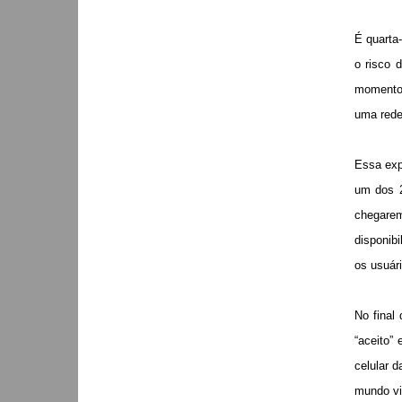
É quarta-
o risco 
momentos
uma rede
Essa expe
um dos 2
chegarem
disponibi
os usuár
No final
“aceito”
celular 
mundo vi