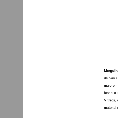
Mergulh
de São C
maio em 
fosse o 
Vítreos,
material