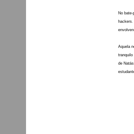
No bate-
hackers.
envolven
Aquela no
tranquil
de Natás
estudant