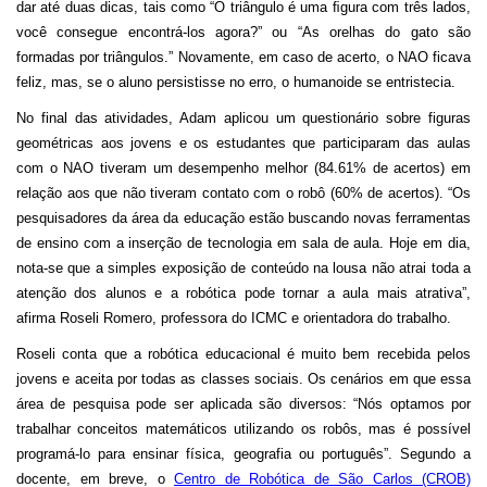
dar até duas dicas, tais como “O triângulo é uma ﬁgura com três lados,
você consegue encontrá-los agora?” ou “As orelhas do gato são
formadas por triângulos.” Novamente, em caso de acerto, o NAO ficava
feliz, mas, se o aluno persistisse no erro, o humanoide se entristecia.
No final das atividades, Adam aplicou um questionário sobre figuras
geométricas aos jovens e os estudantes que participaram das aulas
com o NAO tiveram um desempenho melhor (84.61% de acertos) em
relação aos que não tiveram contato com o robô (60% de acertos). “Os
pesquisadores da área da educação estão buscando novas ferramentas
de ensino com a inserção de tecnologia em sala de aula. Hoje em dia,
nota-se que a simples exposição de conteúdo na lousa não atrai toda a
atenção dos alunos e a robótica pode tornar a aula mais atrativa”,
afirma Roseli Romero, professora do ICMC e orientadora do trabalho.
Roseli conta que a robótica educacional é muito bem recebida pelos
jovens e aceita por todas as classes sociais. Os cenários em que essa
área de pesquisa pode ser aplicada são diversos: “Nós optamos por
trabalhar conceitos matemáticos utilizando os robôs, mas é possível
programá-lo para ensinar física, geografia ou português”. Segundo a
docente, em breve, o
Centro de Robótica de São Carlos (CROB)