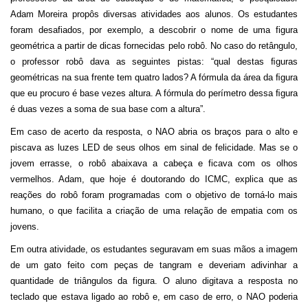
Adam Moreira propôs diversas atividades aos alunos. Os estudantes
foram desafiados, por exemplo, a descobrir o nome de uma figura
geométrica a partir de dicas fornecidas pelo robô. No caso do retângulo,
o professor robô dava as seguintes pistas: “qual destas ﬁguras
geométricas na sua frente tem quatro lados? A fórmula da área da ﬁgura
que eu procuro é base vezes altura. A fórmula do perímetro dessa ﬁgura
é duas vezes a soma de sua base com a altura”.
Em caso de acerto da resposta, o NAO abria os braços para o alto e
piscava as luzes LED de seus olhos em sinal de felicidade. Mas se o
jovem errasse, o robô abaixava a cabeça e ficava com os olhos
vermelhos. Adam, que hoje é doutorando do ICMC, explica que as
reações do robô foram programadas com o objetivo de torná-lo mais
humano, o que facilita a criação de uma relação de empatia com os
jovens.
Em outra atividade, os estudantes seguravam em suas mãos a imagem
de um gato feito com peças de tangram e deveriam adivinhar a
quantidade de triângulos da figura. O aluno digitava a resposta no
teclado que estava ligado ao robô e, em caso de erro, o NAO poderia