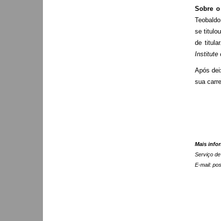
Sobre o
Teobaldo
se titul
de titul
Institute
Após dei
sua carre
Mais info
Serviço d
E-mail:
pos