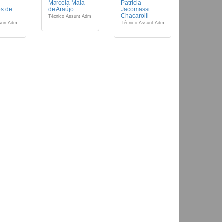
Marcela Maia
Patricia
es de
de Araújo
Jacomassi
Chacarolli
Técnico Assunt Adm
ssun Adm
Técnico Assunt Adm