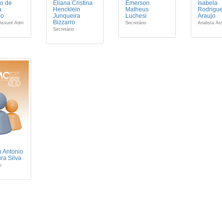
o de
Eliana Cristina
Emerson
Isabela
a
Hencklein
Matheus
Rodrigu
zo
Junqueira
Luchesi
Araujo
Bizzarro
Assunt Adm
Secretário
Analista A
Secretário
n Antonio
ra Silva
o