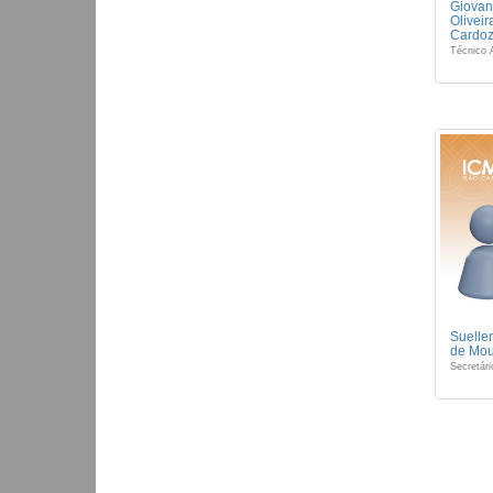
Giovan
Oliveir
Cardo
Técnico 
Suelle
de Mou
Secretári