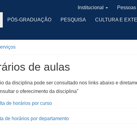
Institucional
Pessoas
PÓS-GRADUAÇÃO
PESQUISA
CULTURA E EXT
serviços
ários de aulas
io da disciplina pode ser consultado nos links abaixo e diretame
nsultar o oferecimento da disciplina"
a de horários por curso
a de horários por departamento