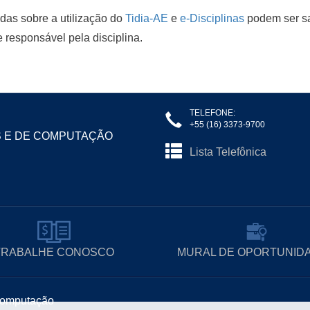
das sobre a utilização do
Tidia-AE
e
e-Disciplinas
podem ser sa
 responsável pela disciplina.
TELEFONE:
+55 (16) 3373-9700
S E DE COMPUTAÇÃO
Lista Telefônica
TRABALHE CONOSCO
MURAL DE OPORTUNID
 Computação