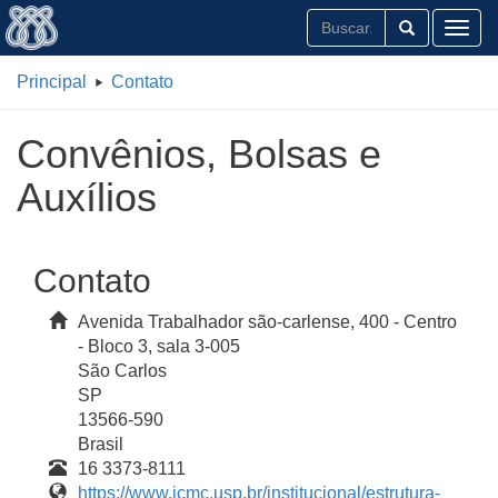
Toggl
Principal
Contato
Convênios, Bolsas e
Auxílios
Contato
Avenida Trabalhador são-carlense, 400 - Centro
- Bloco 3, sala 3-005
São Carlos
SP
13566-590
Brasil
16 3373-8111
https://www.icmc.usp.br/institucional/estrutura-