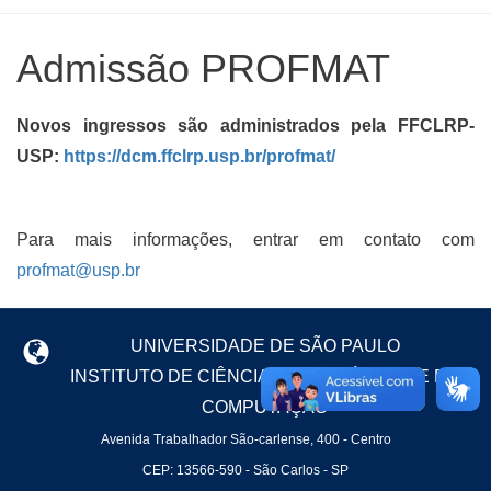
Admissão PROFMAT
Novos ingressos são administrados pela FFCLRP-
USP:
https://dcm.ffclrp.usp.br/profmat/
Para mais informações, entrar em contato com
profmat@usp.br
UNIVERSIDADE DE SÃO PAULO
INSTITUTO DE CIÊNCIAS MATEMÁTICAS E DE
COMPUTAÇÃO
Avenida Trabalhador São-carlense, 400 - Centro
CEP: 13566-590 - São Carlos - SP