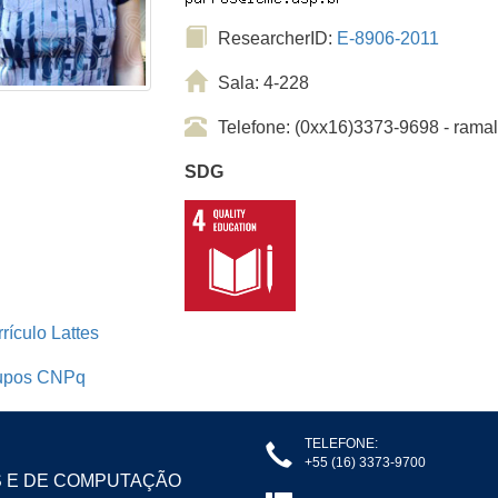
ResearcherID:
E-8906-2011
Sala: 4-228
Telefone: (0xx16)3373-9698 - ram
SDG
rículo Lattes
upos CNPq
TELEFONE:
+55 (16) 3373-9700
S E DE COMPUTAÇÃO