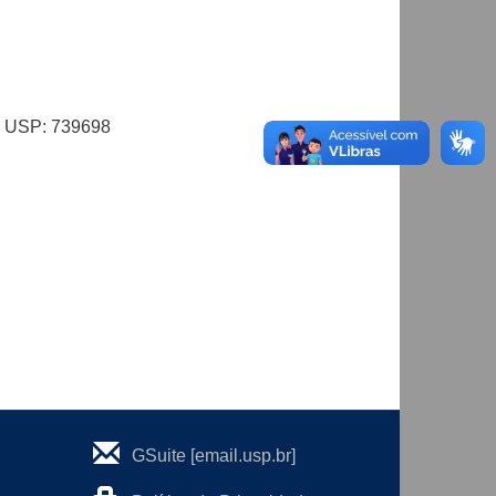
al USP: 739698
GSuite [email.usp.br]