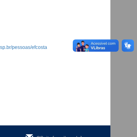
usp.br/pessoas/efcosta