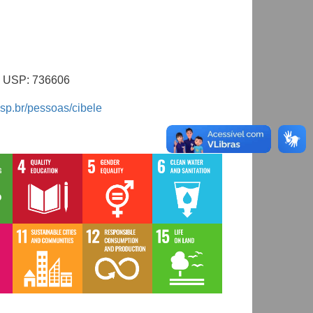
al USP: 736606
usp.br/pessoas/cibele