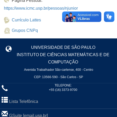
Página Pessoal:
https://www.icmc.usp.br/pessoas/njunior
Currículo Lattes
Grupos CNPq
UNIVERSIDADE DE SÃO PAULO
INSTITUTO DE CIÊNCIAS MATEMÁTICAS E DE
COMPUTAÇÃO
Avenida Trabalhador São-carlense, 400 - Centro
CEP: 13566-590 - São Carlos - SP
TELEFONE:
+55 (16) 3373-9700
Lista Telefônica
GSuite [email.usp.br]