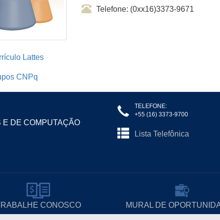
Telefone: (0xx16)3373-9671
rículo Lattes
upos CNPq
TELEFONE:
+55 (16) 3373-9700
S E DE COMPUTAÇÃO
Lista Telefônica
TRABALHE CONOSCO
MURAL DE OPORTUNID