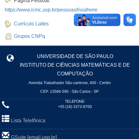
Página Pessoal:
https://www.icmc.usp.br/pessoas/liviafreire
Currículo Lattes
Grupos CNPq
UNIVERSIDADE DE SÃO PAULO
INSTITUTO DE CIÊNCIAS MATEMÁTICAS E DE
COMPUTAÇÃO
Avenida Trabalhador São-carlense, 400 - Centro
CEP: 13566-590 - São Carlos - SP
TELEFONE:
+55 (16) 3373-9700
Lista Telefônica
GSuite [email.usp.br]