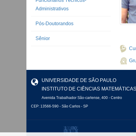
Funcionários Técnicos-
Administrativos
Pós-Doutorandos
Sênior
Cur
Gr
UNIVERSIDADE DE SÃO PAULO
INSTITUTO DE CIÊNCIAS MATEMÁTICA
Avenida Trabalhador São-carlense, 400 - Centro
CEP: 13566-590 - São Carlos - SP