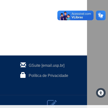
GSuite [email.usp.br]
Política de Privacidade