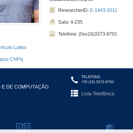
ResearcherID:
E-1443-2011
Sala: 4-235
Telefone: (0xx16)3373-9701
rículo Lattes
upos CNPq
TELEFONE:
+55 (16) 3373-9700
S E DE COMPUTAÇÃO
Lista Telefônica