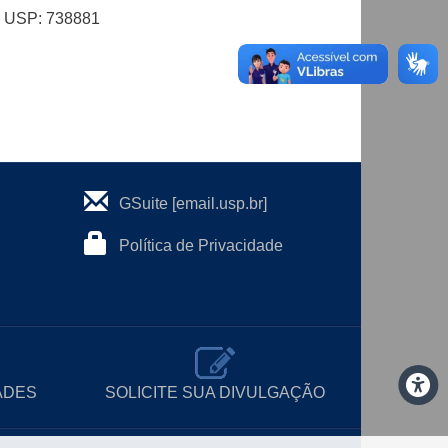
al USP: 738881
GSuite [email.usp.br]
Política de Privacidade
ADES
SOLICITE SUA DIVULGAÇÃO