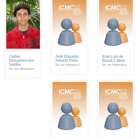
Cleber
José Eduardo
José Luis de
Gonçalves dos
Amorim Pires
Souza Cabral
Santos
Tec em Informat II
Tec em Informática
Tec em Informática