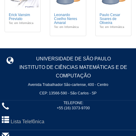
Erick Vansim
Leonardo
Paulo Cesar
Previato
Coelho Neres
Soares de
Amaral
Oliveira
Tec em Informática
Tec em Informática
Tec em Informática
UNIVERSIDADE DE SÃO PAULO
INSTITUTO DE CIÊNCIAS MATEMÁTICAS E DE
COMPUTAÇÃO
Avenida Trabalhador São-carlense, 400 - Centro
CEP: 13566-590 - São Carlos - SP
TELEFONE:
+55 (16) 3373-9700
Lista Telefônica