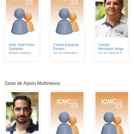
Artur José Ferro
Carlos Eduardo
Cassio
Sampaio
Favaro
Henrique Jorge
Analista Sistemas
Tec em Informática
Tec em Informat II
Setor de Apoio Multimeios