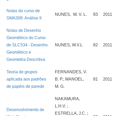
Notas do curso de
NUNES, W. V. L.
83
2011
SMA308: Análise II
Notas de Desenho
Geométrico do Curso
de SLC534 - Desenho
NUNES, W.V.L
82
2011
Geométrico e
Geometria Descritiva
Teoria de grupos
FERNANDES, V.
aplicada aos padrões
B. P.; MANOEL,
81
2011
de papéis de parede
M. G.
NAKAMURA,
L.H.V. ;
Desenvolvimento de
ESTRELLA, J.C. ;