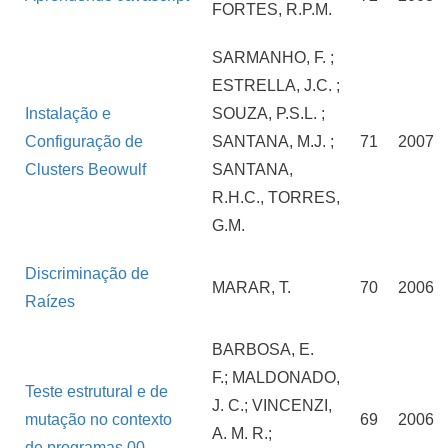
FORTES, R.P.M.
SARMANHO, F. ;
ESTRELLA, J.C. ;
Instalação e
SOUZA, P.S.L. ;
Configuração de
SANTANA, M.J. ;
71
2007
Clusters Beowulf
SANTANA,
R.H.C., TORRES,
G.M.
Discriminação de
MARAR, T.
70
2006
Raízes
BARBOSA, E.
F.; MALDONADO,
Teste estrutural e de
J. C.; VINCENZI,
mutação no contexto
69
2006
A. M. R.;
de programas 00