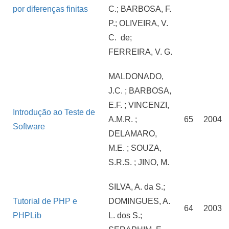
por diferenças finitas
C.; BARBOSA, F.
P.; OLIVEIRA, V.
C. de;
FERREIRA, V. G.
MALDONADO,
J.C. ; BARBOSA,
E.F. ; VINCENZI,
Introdução ao Teste de
A.M.R. ;
65
2004
Software
DELAMARO,
M.E. ; SOUZA,
S.R.S. ; JINO, M.
SILVA, A. da S.;
Tutorial de PHP e
DOMINGUES, A.
64
2003
PHPLib
L. dos S.;