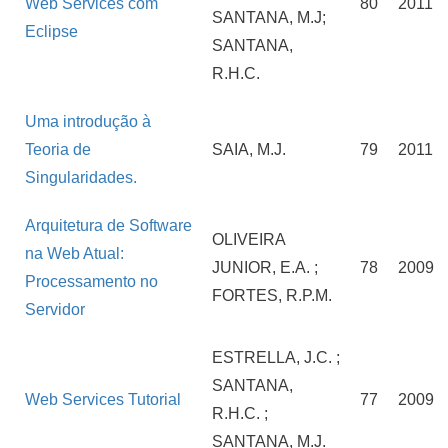
Web Services com
80
2011
SANTANA, M.J;
Eclipse
SANTANA,
R.H.C.
Uma introdução à
Teoria de
SAIA, M.J.
79
2011
Singularidades.
Arquitetura de Software
OLIVEIRA
na Web Atual:
JUNIOR, E.A. ;
78
2009
Processamento no
FORTES, R.P.M.
Servidor
ESTRELLA, J.C. ;
SANTANA,
Web Services Tutorial
77
2009
R.H.C. ;
SANTANA, M.J.