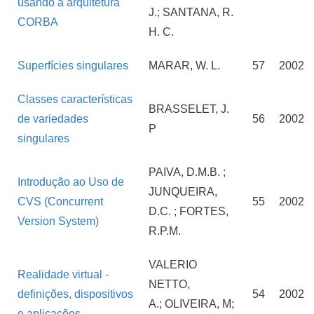
usando a arquitetura
J.; SANTANA, R.
CORBA
H. C.
Superfícies singulares
MARAR, W. L.
57
2002
Classes características
BRASSELET, J.
de variedades
56
2002
P
singulares
PAIVA, D.M.B. ;
Introdução ao Uso de
JUNQUEIRA,
CVS (Concurrent
55
2002
D.C. ; FORTES,
Version System)
R.P.M.
VALERIO
Realidade virtual -
NETTO,
definições, dispositivos
54
2002
A.; OLIVEIRA, M;
e aplicações