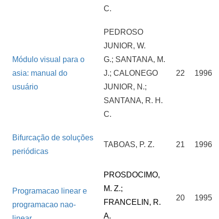
C.
PEDROSO
JUNIOR, W.
Módulo visual para o
G.; SANTANA, M.
asia: manual do
J.; CALONEGO
22
1996
usuário
JUNIOR, N.;
SANTANA, R. H.
C.
Bifurcação de soluções
TABOAS, P. Z.
21
1996
periódicas
PROSDOCIMO,
M. Z.;
Programacao linear e
20
1995
FRANCELIN,
R.
programacao nao-
A.
linear