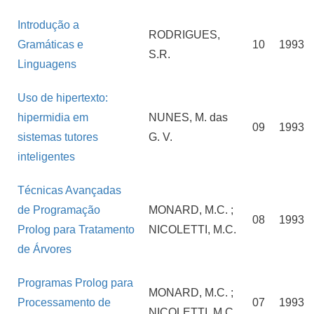
Introdução a
RODRIGUES,
Gramáticas e
10
1993
S.R.
Linguagens
Uso de hipertexto:
hipermidia em
NUNES, M. das
09
1993
sistemas tutores
G. V.
inteligentes
Técnicas Avançadas
de Programação
MONARD, M.C. ;
08
1993
Prolog para Tratamento
NICOLETTI, M.C.
de Árvores
Programas Prolog para
MONARD, M.C. ;
Processamento de
07
1993
NICOLETTI, M.C.