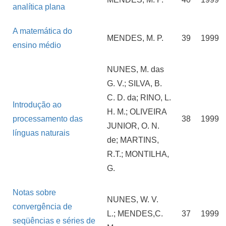
analítica plana
A matemática do
MENDES, M. P.
39
1999
ensino médio
NUNES, M. das
G. V.; SILVA, B.
C. D. da; RINO, L.
Introdução ao
H. M.; OLIVEIRA
processamento das
38
1999
JUNIOR, O. N.
línguas naturais
de; MARTINS,
R.T.; MONTILHA,
G.
Notas sobre
NUNES, W. V.
convergência de
L.; MENDES,C.
37
1999
seqüências e séries de