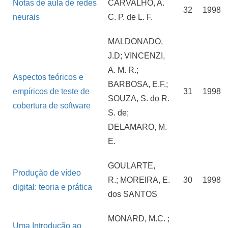
Notas de aula de redes
CARVALHO, A.
32
1998
neurais
C. P. de L. F.
MALDONADO,
J.D; VINCENZI,
A. M. R.;
Aspectos teóricos e
BARBOSA, E.F.;
empíricos de teste de
31
1998
SOUZA, S. do R.
cobertura de software
S. de;
DELAMARO, M.
E.
GOULARTE,
Produção de vídeo
R.; MOREIRA, E.
30
1998
digital: teoria e prática
dos SANTOS
MONARD, M.C. ;
Uma Introdução ao