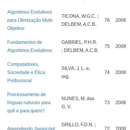
Algoritmos Evolutivos
TICONA, W.G.C. ;
para Otimização Multi-
76
2008
DELBEM. A.C.B.
Objetivo
Fundamentos de
GABRIEL, P.H.R.
75
2008
Algoritmos Evolutivos
; DELBEM, A.C.B.
Computadores,
SILVA, J. L. e,
Sociedade e Ética
74
2008
org.
Profissional
Processamento de
NUNES, M. das
línguas naturais para
73
2008
G. V.
quê e para quem?
GRILLO, F.D.N. ;
Aprendendo Javascript
72
2008