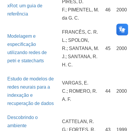
PIRES, D.
xRot: um guia de
F.; PIMENTEL, M.
46
2000
referência
da G. C.
FRANCÊS, C. R.
Modelagem e
L.; SPOLON,
especificação
R.; SANTANA, M.
45
2000
utilizando redes de
J.; SANTANA, R.
petri e statecharts
H. C.
Estudo de modelos de
VARGAS, E.
redes neurais para a
C.; ROMERO, R.
44
2000
indexação e
A. F.
recuperação de dados
Descobrindo o
CATTELAN, R.
ambiente
G.; FORTES, R.
43
1999