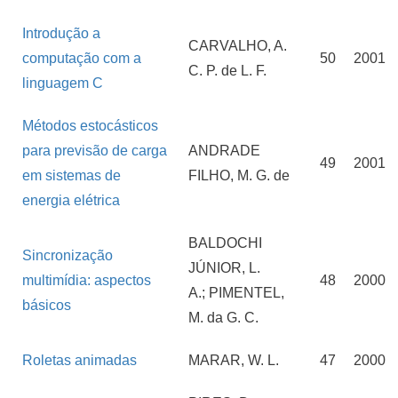
Introdução a
CARVALHO, A.
computação com a
50
2001
C. P. de L. F.
linguagem C
Métodos estocásticos
para previsão de carga
ANDRADE
49
2001
em sistemas de
FILHO, M. G. de
energia elétrica
BALDOCHI
Sincronização
JÚNIOR, L.
multimídia: aspectos
48
2000
A.; PIMENTEL,
básicos
M. da G. C.
Roletas animadas
MARAR, W. L.
47
2000