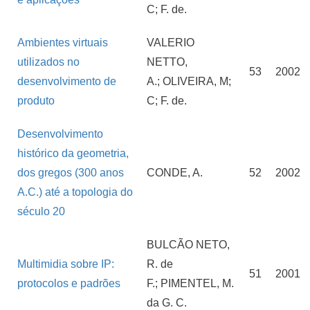
C; F. de.
Ambientes virtuais
VALERIO
utilizados no
NETTO,
53
2002
desenvolvimento de
A.; OLIVEIRA, M;
produto
C; F. de.
Desenvolvimento
histórico da geometria,
dos gregos (300 anos
CONDE, A.
52
2002
A.C.) até a topologia do
século 20
BULCÃO NETO,
Multimidia sobre IP:
R. de
51
2001
protocolos e padrões
F.; PIMENTEL, M.
da G. C.