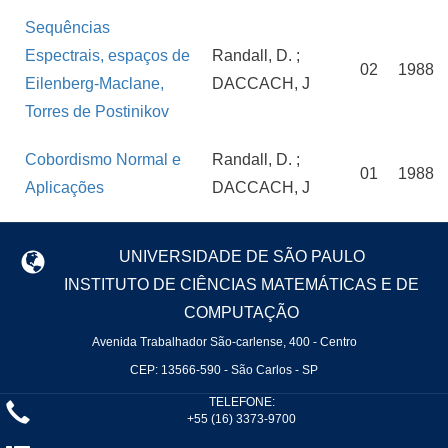
Sequências
Espectrais, espaços de
Randall, D. ;
02
1988
Eilenberg-Maclane,
DACCACH, J
Torres de Postinikov
Cobordismo Normal e
Randall, D. ;
01
1988
Aplicações
DACCACH, J
UNIVERSIDADE DE SÃO PAULO
INSTITUTO DE CIÊNCIAS MATEMÁTICAS E DE
COMPUTAÇÃO
Avenida Trabalhador São-carlense, 400 - Centro
CEP: 13566-590 - São Carlos - SP
TELEFONE:
+55 (16) 3373-9700