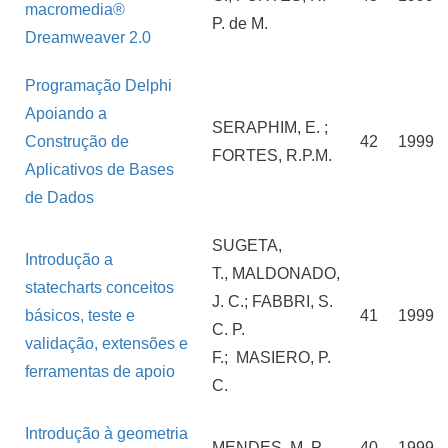
macromedia®
P. de M.
Dreamweaver 2.0
Programação Delphi
Apoiando a
SERAPHIM, E. ;
Construção de
42
1999
FORTES, R.P.M.
Aplicativos de Bases
de Dados
SUGETA,
Introdução a
T., MALDONADO,
statecharts conceitos
J. C.; FABBRI, S.
básicos, teste e
41
1999
C. P.
validação, extensões e
F.; MASIERO, P.
ferramentas de apoio
C.
Introdução à geometria
MENDES, M. P.
40
1999