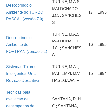
TURINE, M.A.S. ;
Descobrindo o
MALDONADO,
Ambiente do TURBO
17
1995
J.C. ; SANCHES,
PASCAL (versão 7.0)
S.
TURINE, M.A.S. ;
Descobrindo o
MALDONADO,
Ambiente do
16
1995
J.C. ; SANCHES,
FORTRAN (versão 5.1)
S.
Sistemas Tutores
TURINE, M.A. ;
Inteligentes: Uma
MAITEMPI, M.V. ;
15
1994
Revisão Descritiva
HASEGAWA, R.
Tecnicas para
avaliacao de
SANTANA, R. H.
desempenho de
C.; SANTANA,