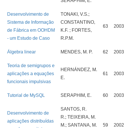
SERAPHIM, E.
Desenvolvimento de
TONAKI, V.S.;
Sistema de Informação
CONSTANTINO,
63
2003
de Fábrica em OOHDM
K.F. ; FORTES,
- um Estudo de Caso
R.P.M.
Álgebra linear
MENDES, M. P.
62
2003
Teoria de semigrupos e
HERNÁNDEZ, M.
aplicações a equações
61
2003
E.
funcionais impulsivas
Tutorial de MySQL
SERAPHIM, E.
60
2003
SANTOS, R.
Desenvolvimento de
R.; TEIXEIRA, M.
aplicações distribuídas
M.; SANTANA, M.
59
2002