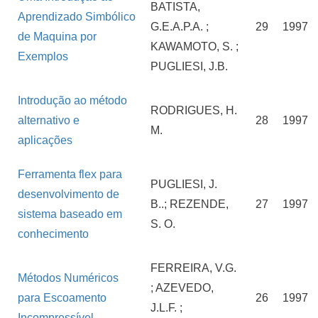
BATISTA,
Aprendizado Simbólico
G.E.A.P.A. ;
29
1997
de Maquina por
KAWAMOTO, S. ;
Exemplos
PUGLIESI, J.B.
Introdução ao método
RODRIGUES, H.
alternativo e
28
1997
M.
aplicações
Ferramenta flex para
PUGLIESI, J.
desenvolvimento de
B..; REZENDE,
27
1997
sistema baseado em
S. O.
conhecimento
FERREIRA, V.G.
Métodos Numéricos
; AZEVEDO,
para Escoamento
26
1997
J.L.F. ;
Incompressível