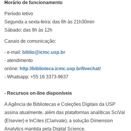
H
orário de funcionamento
Período letivo
Segunda a sexta-feira: das 8h às 21h30min
Sábado: das 9h às 12h
Canais de comunicação:
- e-mail:
biblio@icmc.usp.br
- atendimento
online:
http://biblioteca.icmc.usp.br/livechat/
-
​
Whatsapp:
+55 16 3373-9637
- Recursos on-line disponíveis
A Agência de Bibliotecas e Coleções Digitais da USP
assina atualmente, além das plataformas analíticas SciVal
(Elsevier) e InCites (Clarivate), a solução Dimension
Analytics mantida pela Digital Science.