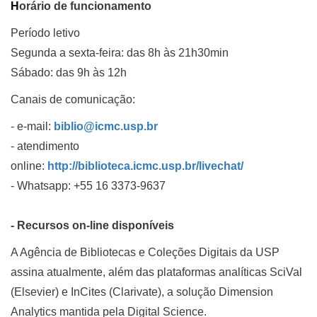
H
orário de funcionamento
Período letivo
Segunda a sexta-feira: das 8h às 21h30min
Sábado: das 9h às 12h
Canais de comunicação:
- e-mail:
biblio@icmc.usp.br
- atendimento
online:
http://biblioteca.icmc.usp.br/livechat/
-
​
Whatsapp:
+55 16 3373-9637
- Recursos on-line disponíveis
A Agência de Bibliotecas e Coleções Digitais da USP
assina atualmente, além das plataformas analíticas SciVal
(Elsevier) e InCites (Clarivate), a solução Dimension
Analytics mantida pela Digital Science.