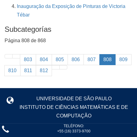
Inauguração da Exposição de Pinturas de Victoria
Tébar
Subcategorías
Página 808 de 868
803
804
805
806
807
808
809
810
811
812
UNIVERSIDADE DE SÃO PAULO
INSTITUTO DE CIÊNCIAS MATEMÁTICAS E DE
COMPUTAÇÃO
TELÉFONO:
+55 (16) 3373-9700