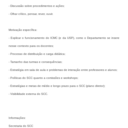
- Discussão sobre procedimentos e ações;
- Olhar crítico, pensar, rever, ouvir.
Motivação específica:
- Explicar o funcionamento do ICMC (e da USP), como o Departamento se insere
nesse contexto para os docentes;
- Processo de distribuição e carga didática;
- Tamanho das turmas e consequências;
- Estratégia em sala de aula e problemas de interação entre professores e alunos;
- Políticas do SCC quanto a comissões e workshops;
- Estratégias e metas de médio e longo prazo para o SCC (plano diretor);
- Visibilidade externa do SCC.
Informações:
Secretaria do SCC