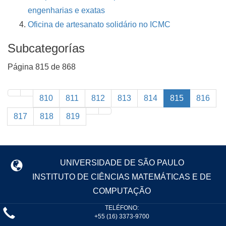
engenharias e exatas
Oficina de artesanato solidário no ICMC
Subcategorías
Página 815 de 868
810
811
812
813
814
815
816
817
818
819
UNIVERSIDADE DE SÃO PAULO
INSTITUTO DE CIÊNCIAS MATEMÁTICAS E DE
COMPUTAÇÃO
TELÉFONO:
+55 (16) 3373-9700