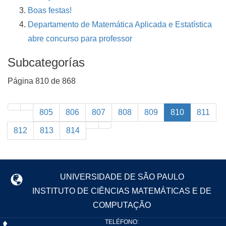
Boas festas!
Departamento de Matemática Aplicada e Estatística
abre concurso para professor
Subcategorías
Página 810 de 868
805
806
807
808
809
810
811
812
813
814
UNIVERSIDADE DE SÃO PAULO
INSTITUTO DE CIÊNCIAS MATEMÁTICAS E DE
COMPUTAÇÃO
TELÉFONO: