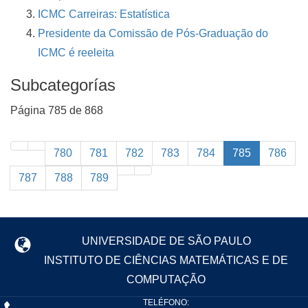
ICMC Carreiras: Estatística
Presidente da Comissão de Pós-Graduação do
ICMC é reeleita
Subcategorías
Página 785 de 868
780
781
782
783
784
785
786
787
788
789
UNIVERSIDADE DE SÃO PAULO
INSTITUTO DE CIÊNCIAS MATEMÁTICAS E DE
COMPUTAÇÃO
TELÉFONO: