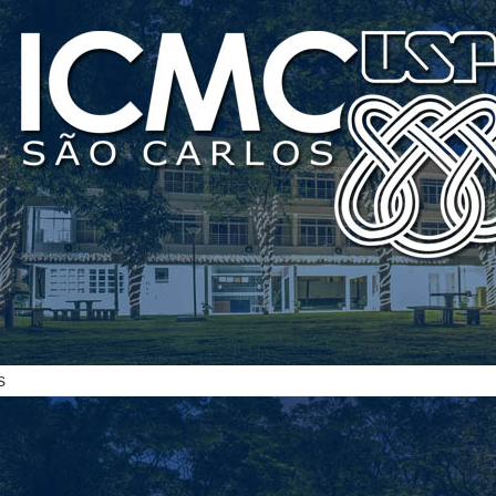
ias
s