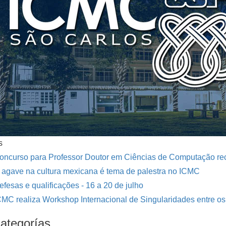
s
oncurso para Professor Doutor em Ciências de Computação rec
 agave na cultura mexicana é tema de palestra no ICMC
efesas e qualificações - 16 a 20 de julho
CMC realiza Workshop Internacional de Singularidades entre os 
ategorías