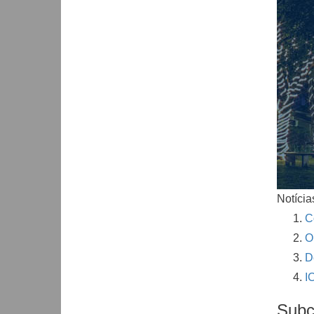
Notícia
C
O
D
I
Subc