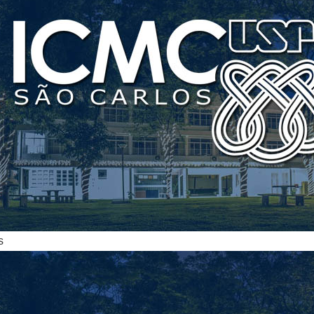
ias
s