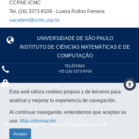
CCPAE-ICMC
Tel. (16) 3373-8109 - Luana Rufino Ferreira
sacadem@icmc.usp.br
UNIVERSIDADE DE SÃO PAULO
INSTITUTO DE CIÊNCIAS MATEMÁTICAS E DE
COMPUTAÇÃO
TELÉFONO:
+55 (16) 3373-9700
Política de Privacidad
Esta web utiliza cookies propias y de terceros para
analizar y mejorar tu experiencia de navegación.
Al continuar navegando, entendemos que aceptas su
uso.
Más información
© 2026 Instituto de Ciências Matemáticas e de
Computação
Acepto