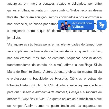
aquarelas, em meio a espaços vazios e delicados, por entre
galhos e folhas, espreita um fogo sombrio. “Pelos recortes dessa
floresta interior em ebulição, somos convidados a nos aproximar e
nos distanciar, na busca por estabelecer um diálogo entre o real e
o imaginário, entre o que há dentro e fora de nós”, escreve a
jornalista.
“As aquarelas são feitas pelas e nas efemeridades do tempo, que
se completam na busca da calma resistente e, quando vividas,
não são eternas, mas são, ao contrário, pequenas possibilidades
transformadoras do estado de alma”, afirma a socióloga Silvia
Maria do Espírito Santo. Autora de quatro obras da mostra, Silvia
é professora na Faculdade de Filosofia, Ciências e Letras de
Ribeirão Preto (FFCLR) da USP. A artista usou aquarela e lápis
para criar
Desejo e autonomia da mulher I
,
Desejo e autonomia da
mulher II
,
Lucy Ball
e
Lula
. “As quatro aquarelas simbolizam o que
se rompe. Assim como no gesto tradicional da aquarela, os