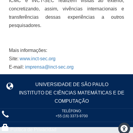
ICMC e INCT-SEC realizem visitas ao exterior,
concretizando, assim, vivências internacionais e
transferências dessas experiências a outros
pesquisadores.
Mais informações:
Site:
www.inct-sec.org
E-mail:
imprensa@inct-sec.org
UNIVERSIDADE DE SÃO PAULO
INSTITUTO DE CIÊNCIAS MATEMÁTICAS E DE
COMPUTAÇÃO
TELÉFONO:
+55 (16) 3373-9700
Política de Privacidad