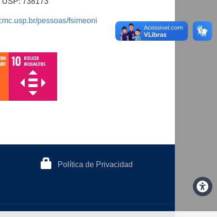
al USP: 738173
icmc.usp.br/pessoas/fsimeoni
Política de Privacidad