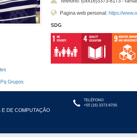
Teléfono: (0xx16)3373-8173 - ram
Pagina web personal:
https://www.
SDG
tes
Pq Grupos
TELÉFONO:
+55 (16) 3373-9700
S E DE COMPUTAÇÃO