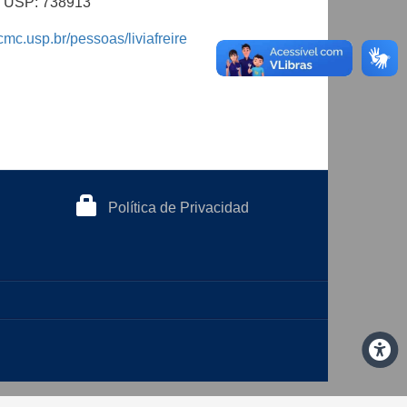
al USP: 738913
cmc.usp.br/pessoas/liviafreire
Política de Privacidad