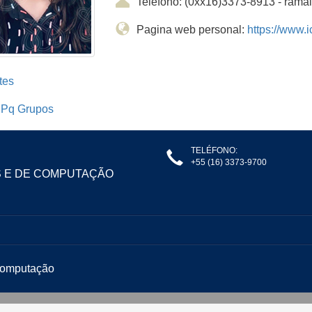
Teléfono: (0xx16)3373-8913 - ram
Pagina web personal:
https://www.i
tes
Pq Grupos
TELÉFONO:
+55 (16) 3373-9700
S E DE COMPUTAÇÃO
 Computação