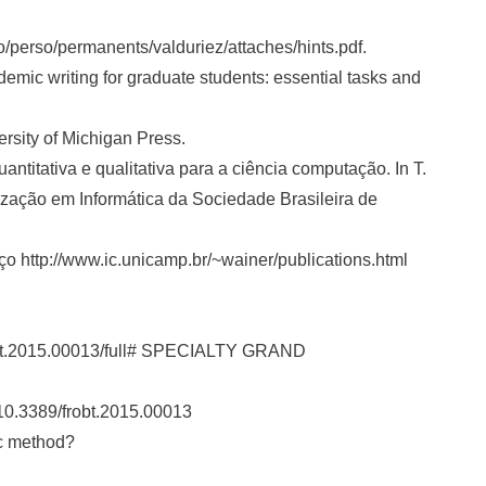
o/perso/permanents/valduriez/attaches/hints.pdf.
mic writing for graduate students: essential tasks and
ersity of Michigan Press.
ntitativa e qualitativa para a ciência computação. In T.
ção em Informática da Sociedade Brasileira de
o http://www.ic.unicamp.br/~wainer/publications.html
/frobt.2015.00013/full# SPECIALTY GRAND
g/10.3389/frobt.2015.00013
ic method?