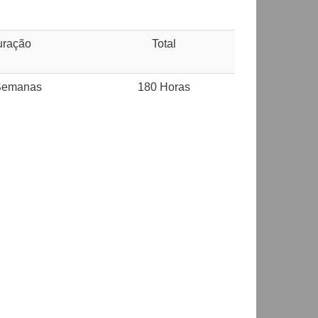
uração
Total
Semanas
180 Horas