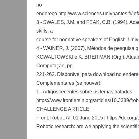
no
endereço http://www.sciences.univnantes.fr/inf
3 - SWALES, J.M. and FEAK, C.B. (1994). Acade
skills: a
course for nonnative speakers of English. Univ
4 - WAINER, J. (2007). Métodos de pesquisa qua
KOWALTOWSKI e K. BREITMAN (Org.), Atualiza
Computação, pp.
221-262. Disponível para download no endereç
Complementares (se houver):
1 - Artigos recentes sobre os temas tratados
https://www.frontiersin.org/articles/10.3389
CHALLENGE ARTICLE
Front. Robot. AI, 01 June 2015 | https://doi.or
Robotic research: are we applying the scientif