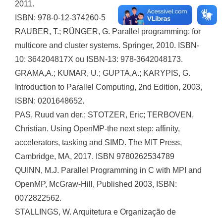
2011.
ISBN: 978-0-12-374260-5
RAUBER, T.; RÜNGER, G. Parallel programming: for
multicore and cluster systems. Springer, 2010. ISBN-
10: 364204817X ou ISBN-13: 978-3642048173.
GRAMA,A.; KUMAR, U.; GUPTA,A.; KARYPIS, G.
Introduction to Parallel Computing, 2nd Edition, 2003,
ISBN: 0201648652.
PAS, Ruud van der.; STOTZER, Eric; TERBOVEN,
Christian. Using OpenMP-the next step: affinity,
accelerators, tasking and SIMD. The MIT Press,
Cambridge, MA, 2017. ISBN 9780262534789
QUINN, M.J. Parallel Programming in C with MPI and
OpenMP, McGraw-Hill, Published 2003, ISBN:
0072822562.
STALLINGS, W. Arquitetura e Organização de