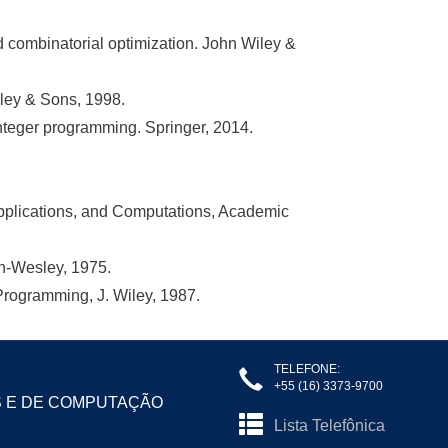
d combinatorial optimization. John Wiley &
iley & Sons, 1998.
 Integer programming. Springer, 2014.
Applications, and Computations, Academic
on-Wesley, 1975.
r Programming, J. Wiley, 1987.
TELEFONE:
+55 (16) 3373-9700
S E DE COMPUTAÇÃO
Lista Telefônica