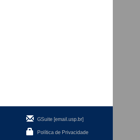
GSuite [email.usp.br]
Política de Privacidade