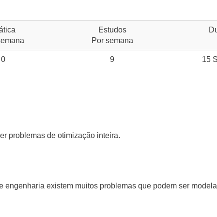
ática
Estudos
D
semana
Por semana
0
9
15 
ver problemas de otimização inteira.
 engenharia existem muitos problemas que podem ser modelado