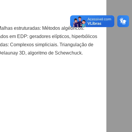
alhas estruturadas: Métodos algébricos:
eados em EDP: geradores elípticos, hiperbólicos
radas: Complexos simpliciais. Triangulação de
. Delaunay 3D, algoritmo de Schewchuck.