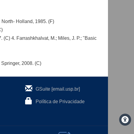
North- Holland, 1985. (F)
C)
(C) 4. Farrashkhalvat, M.; Miles, J. P.; "Basic
 Springer, 2008. (C)
GSuite [email.usp.br]
Política de Privacidade