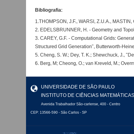
Bibliografia:
1.THOMPSON, J.F., WARSI, Z.U.A., MASTIN, C.W
2. EDELSBRUNNER, H. - Geometry and Topolog
3. CAREY, G.F. - Computational Grids: Generatio
Structured Grid Generation", Butterworth-Hein
5. Cheng, S. W.; Dey, T. K.; Shewchuck, J., "
6. Berg, M; Cheong, O.; van Kreveld, M.; Over
UNIVERSIDADE DE SÃO PAULO
INSTITUTO DE CIÊNCIAS MATEMÁTICA
Avenida Trabalhador São-carlense, 400 - Centro
CEP: 13566-590 - São Carlos - SP