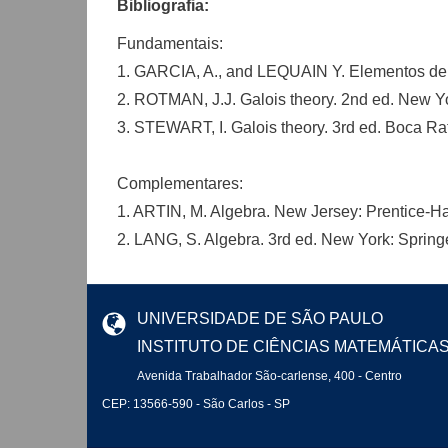
Bibliografia:
Fundamentais:
1. GARCIA, A., and LEQUAIN Y. Elementos de ál
2. ROTMAN, J.J. Galois theory. 2nd ed. New Yo
3. STEWART, I. Galois theory. 3rd ed. Boca R
Complementares:
1. ARTIN, M. Algebra. New Jersey: Prentice-Ha
2. LANG, S. Algebra. 3rd ed. New York: Spring
UNIVERSIDADE DE SÃO PAULO
INSTITUTO DE CIÊNCIAS MATEMÁTICA
Avenida Trabalhador São-carlense, 400 - Centro
CEP: 13566-590 - São Carlos - SP