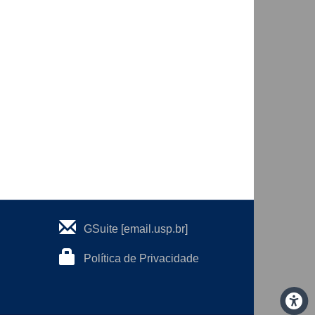
GSuite [email.usp.br]
Política de Privacidade