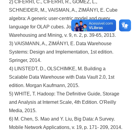
2) CIFERRI, C., CIFERRI, R., GÓMEZ, L.,
SCHNEIDER, M., VAISMAN, A., ZIMÁNYI, E. Cube
algebra: A generic user-centric model and query
language for OLAP cubes. Journal of Data
Warehousing and Mining, v. 9, n. 2, p. 39-65, 2013.
3) VAISMANN, A., ZIMÁNYI, E. Data Warehouse
Systems: Design and Implementation, 1st edition.
Springer, 2014.
4) LINSTEDT, D., OLSCHIMKE, M. Building a
Scalable Data Warehouse with Data Vault 2.0, 1st
edition. Morgan Kaufmann, 2015.
5) WHITE, T. Hadoop: The Definitive Guide, Storage
and Analysis at Internet Scale, 4th Edition. O'Reilly
Media, 2015.
6) M. Chen, S. Mao and Y. Liu, Big Data: A Survey.
Mobile Network Applications, v. 19, p. 171- 209, 2014.