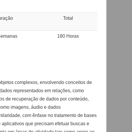
uração
Total
Semanas
180 Horas
 objetos complexos, envolvendo conceitos de
e dados representados em relações, como
s de recuperação de dados por conteúdo,
 como imagens, áudio e dados
ilaridade, com ênfase no tratamento de bases
 aplicativos que precisam efetuar buscas e
nta em áreas de atividade tais como apoio ao