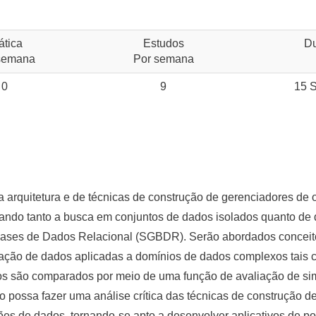
ática
Estudos
D
semana
Por semana
0
9
15 
 arquitetura e de técnicas de construção de gerenciadores de
rando tanto a busca em conjuntos de dados isolados quanto d
ases de Dados Relacional (SGBDR). Serão abordados conceito
ração de dados aplicadas a domínios de dados complexos tais
os são comparados por meio de uma função de avaliação de sim
 possa fazer uma análise crítica das técnicas de construção de
s de dados, tornando-se apto a desenvolver aplicativos de po