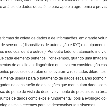
 análise de dados de satélite para apoio à agronomia e previs
s formas de coleta de dados e de informações, em grande volum
es de sensores (dispositivos de automação e IOT) e equipamento
mes médicos, dentre outros.). Por outro lado, o tratamento indi
 que cada elemento pertence. Por exemplo, quando uma imagem
amentas de auxílio ao diagnóstico que leva em consideração ca
rentes processos de tratamento levaram a resultados diferente
malmente usadas para o tratamento de dados escalares (como n
gadas na construção de aplicações que manipulam dados compl
so, do ponto de vista do desenvolvimento de pesquisas na áre
njuntos de dados complexos é fundamental, pois a evolução do
logias mais recentes para se desenvolver tais sistemas.